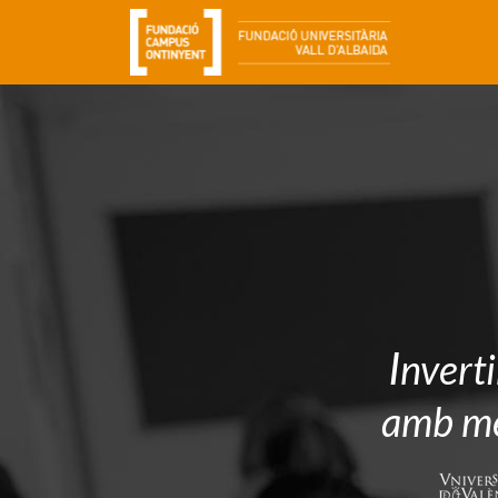
I
nverti
amb més