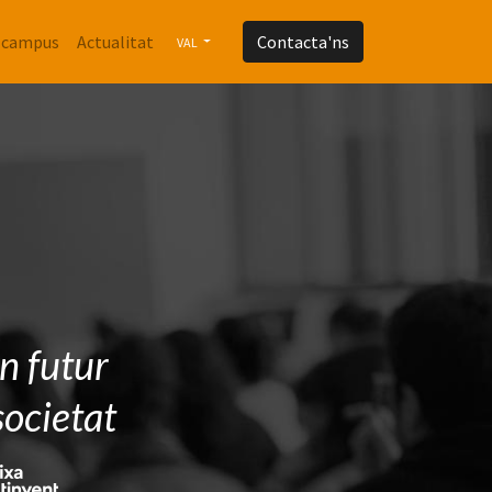
 campus
Actualitat
Contacta'ns
VAL
un futur
societat